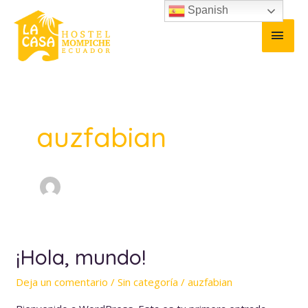
Ir al contenido
Spanish
MEN
auzfabian
¡Hola, mundo!
¡Hola, mundo!
Deja un comentario
/
Sin categoría
/
auzfabian